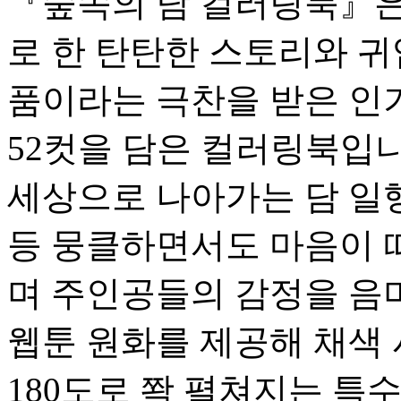
『숲속의 담 컬러링북』은
로 한 탄탄한 스토리와 귀
품이라는 극찬을 받은 인기
52컷을 담은 컬러링북입니
세상으로 나아가는 담 일행
등 뭉클하면서도 마음이 
며 주인공들의 감정을 음미
웹툰 원화를 제공해 채색 
180도로 쫙 펼쳐지는 특