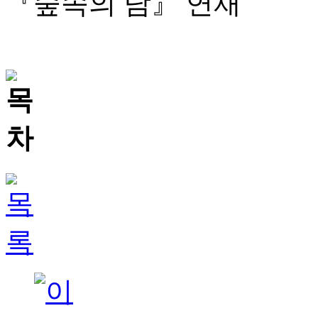
『숲속의 담』 연재