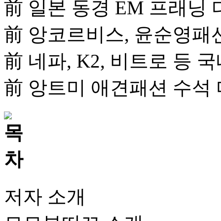
前 일본 동경 EM 프래닝
前 앙코르비스, 윤순영패
前 네파, K2, 비트로 등
前 앙트미 애견패션 수석
저자 소개