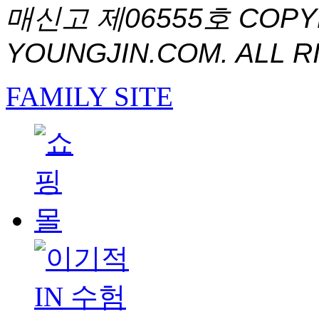
매신고 제06555호
COPYR
YOUNGJIN.COM. ALL R
FAMILY SITE