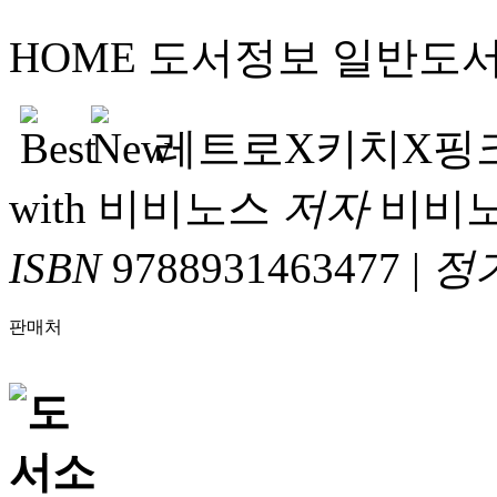
HOME
도서정보
일반도
레트로X키치X핑크
with 비비노스
저자
비비
ISBN
9788931463477
|
정
판매처