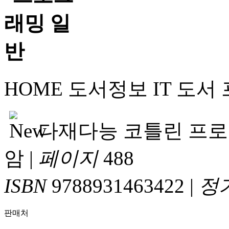
HOME
도서정보
IT 도서
다재다능 코틀린 프
암
|
페이지
488
ISBN
9788931463422
|
정
판매처