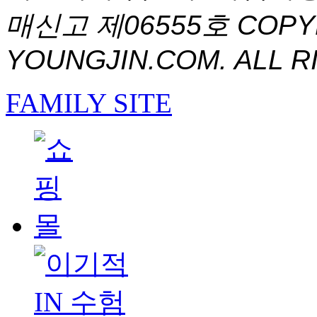
매신고 제06555호
COPYR
YOUNGJIN.COM. ALL R
FAMILY SITE