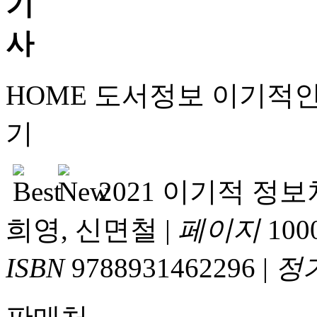
HOME
도서정보
이기적
기
2021 이기적 정
희영, 신면철
|
페이지
100
ISBN
9788931462296
|
정