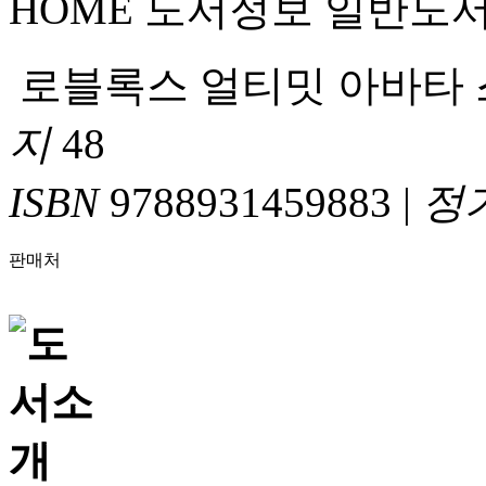
HOME
도서정보
일반도
로블록스 얼티밋 아바타 
지
48
ISBN
9788931459883
|
정
판매처