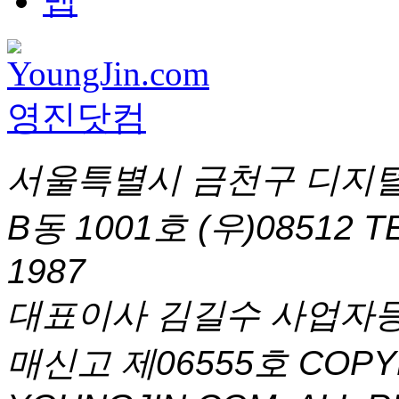
서울특별시 금천구 디지털
B동 1001호 (우)08512
T
1987
대표이사 김길수 사업자등록번
매신고 제06555호
COPYR