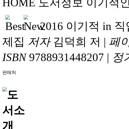
HOME
도서정보
이기적
2016 이기적 in
제집
저자
김덕희 저
|
페
ISBN
9788931448207
|
정
판매처