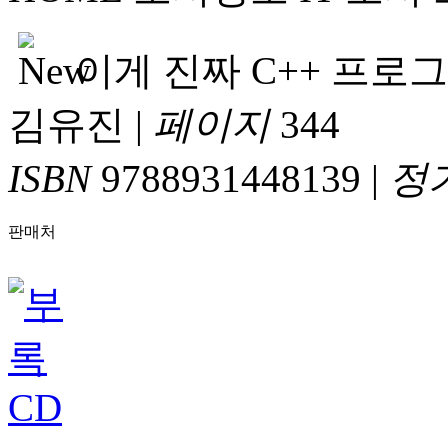
이게 진짜 C++ 프
김유진
|
페이지
344
ISBN
9788931448139
|
정
판매처