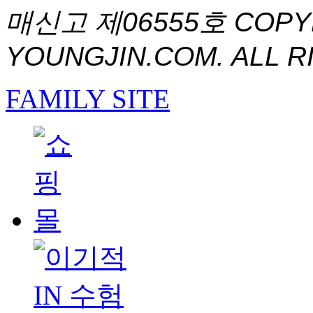
매신고 제06555호
COPYR
YOUNGJIN.COM. ALL R
FAMILY SITE