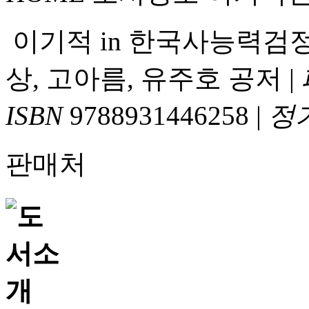
이기적 in 한국사능력검
상, 고아름, 유주호 공저
|
ISBN
9788931446258
|
정
판매처