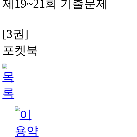
제19~21회 기출문제
[3권]
포켓북