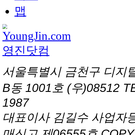
서울특별시 금천구 디지털
B동 1001호 (우)08512
T
1987
대표이사 김길수 사업자등록번
매신고 제06555호
COPYR