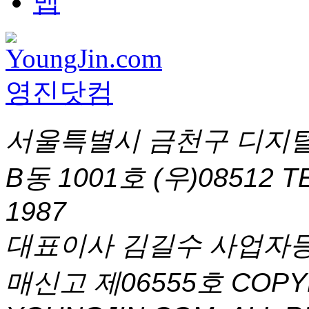
서울특별시 금천구 디지털
B동 1001호 (우)08512
T
1987
대표이사 김길수 사업자등록번
매신고 제06555호
COPYR